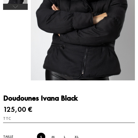
Doudounes Ivana Black
125,00 €
TTC
S
M
L
XL
TAILLE