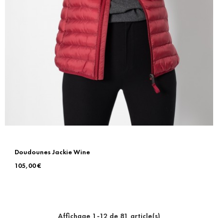
Doudounes Jackie Wine
Prix
105,00 €
Affichage 1-12 de 81 article(s)