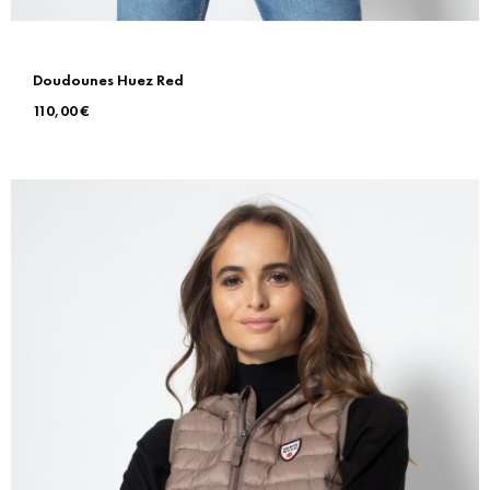
Doudounes Huez Red
Prix
110,00 €