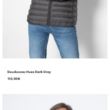
Doudounes Huez Dark Grey
Prix
110,00 €