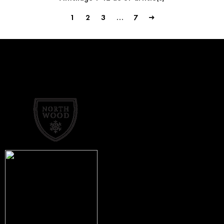
1
2
3
…
7