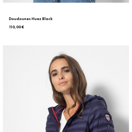
Doudounes Huez Black
Prix
110,00 €