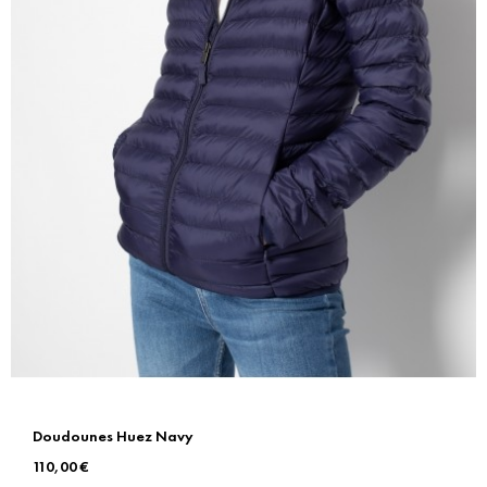
Doudounes Huez Navy
Prix
110,00 €