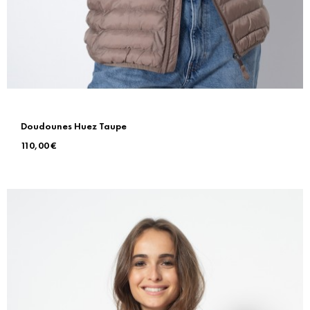
Doudounes Huez Taupe
Prix
110,00 €