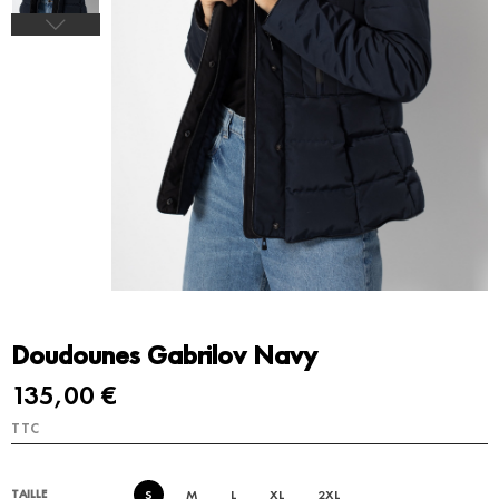
Doudounes Gabrilov Navy
135,00 €
TTC
S
M
L
XL
2XL
TAILLE